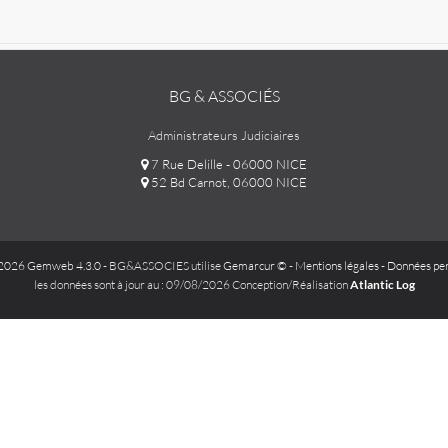
BG & ASSOCIÉS
Administrateurs Judiciaires
7 Rue Delille - 06000 NICE
52 Bd Carnot, 06000 NICE
2026 Gemweb 4.3.0
- BG&ASSOCIES utilise
Gemarcur ©
-
Mentions légales
-
Données per
les données sont à jour au : 09/08/2026 Conception/Réalisation
Atlantic Log