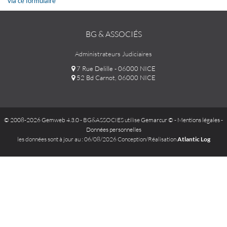
via ce formulaire
BG & ASSOCIÉS
Administrateurs Judiciaires
7 Rue Delille - 06000 NICE
52 Bd Carnot, 06000 NICE
© 2008-2026 Gemweb 4.3.0
- BG&ASSOCIES utilise
Gemarcur ©
-
Mentions légales
-
Données personnelles
les données sont à jour au : 06/08/2026 Conception/Réalisation
Atlantic Log