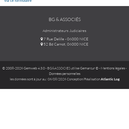
via ce formulaire
BG & ASSOCIÉS
Administrateurs Judiciaires
7 Rue Delille - 06000 NICE
52 Bd Carnot, 06000 NICE
© 2008-2026 Gemweb 4.3.0
- BG&ASSOCIES utilise
Gemarcur ©
-
Mentions légales
-
Données personnelles
les données sont à jour au : 06/08/2026 Conception/Réalisation
Atlantic Log