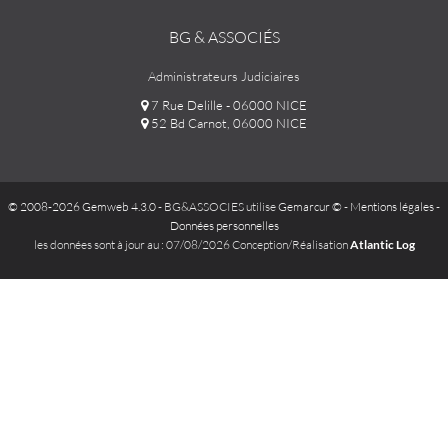
BG & ASSOCIÉS
Administrateurs Judiciaires
7 Rue Delille - 06000 NICE
52 Bd Carnot, 06000 NICE
© 2008-2026 Gemweb 4.3.0
- BG&ASSOCIES utilise
Gemarcur ©
-
Mentions légales
-
Données personnelles
les données sont à jour au : 07/08/2026 Conception/Réalisation
Atlantic Log