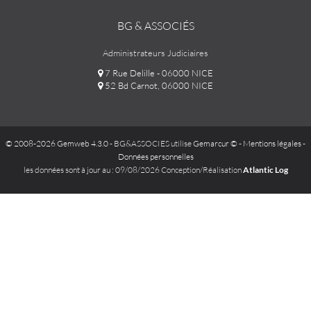
BG & ASSOCIÉS
Administrateurs Judiciaires
7 Rue Delille - 06000 NICE
52 Bd Carnot, 06000 NICE
© 2008-2026 Gemweb 4.3.0
- BG&ASSOCIES utilise
Gemarcur ©
-
Mentions légales
-
Données personnelles
les données sont à jour au : 09/08/2026 Conception/Réalisation
Atlantic Log