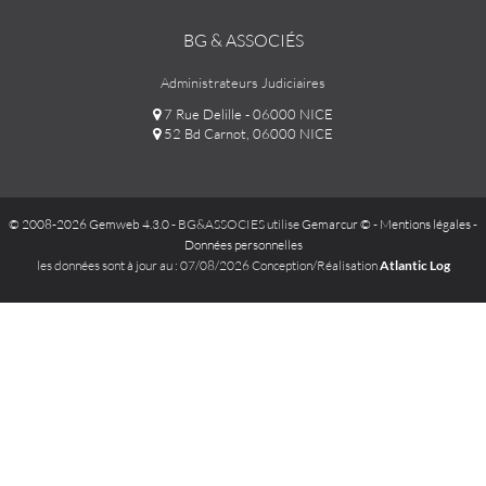
BG & ASSOCIÉS
Administrateurs Judiciaires
7 Rue Delille - 06000 NICE
52 Bd Carnot, 06000 NICE
© 2008-2026 Gemweb 4.3.0
- BG&ASSOCIES utilise
Gemarcur ©
-
Mentions légales
-
Données personnelles
les données sont à jour au : 07/08/2026 Conception/Réalisation
Atlantic Log