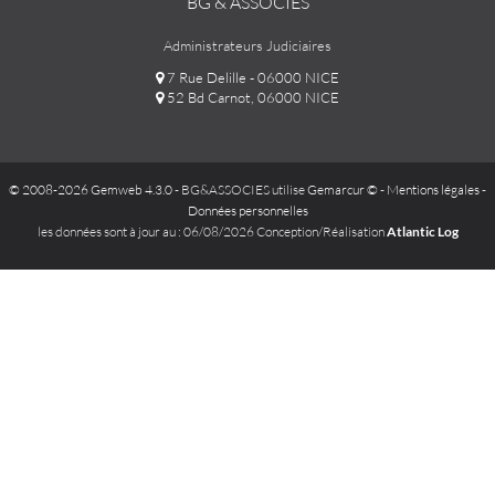
BG & ASSOCIÉS
Administrateurs Judiciaires
7 Rue Delille - 06000 NICE
52 Bd Carnot, 06000 NICE
© 2008-2026 Gemweb 4.3.0
- BG&ASSOCIES utilise
Gemarcur ©
-
Mentions légales
-
Données personnelles
les données sont à jour au : 06/08/2026 Conception/Réalisation
Atlantic Log