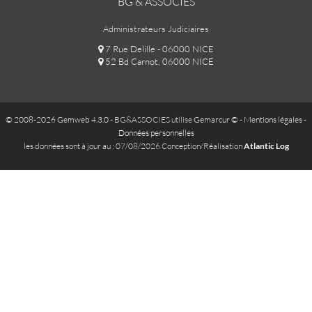
BG & ASSOCIÉS
Administrateurs Judiciaires
7 Rue Delille - 06000 NICE
52 Bd Carnot, 06000 NICE
© 2008-2026 Gemweb 4.3.0
- BG&ASSOCIES utilise
Gemarcur ©
-
Mentions légales
-
Données personnelles
les données sont à jour au : 07/08/2026 Conception/Réalisation
Atlantic Log