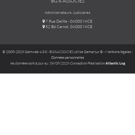
BG & ASSOCIÉS
Administrateurs Judiciaires
7 Rue Delille - 06000 NICE
52 Bd Carnot, 06000 NICE
© 2008-2026 Gemweb 4.3.0
- BG&ASSOCIES utilise
Gemarcur ©
-
Mentions légales
-
Données personnelles
les données sont à jour au : 06/08/2026 Conception/Réalisation
Atlantic Log