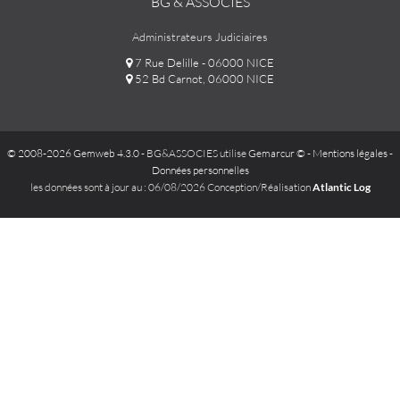
BG & ASSOCIÉS
Administrateurs Judiciaires
7 Rue Delille - 06000 NICE
52 Bd Carnot, 06000 NICE
© 2008-2026 Gemweb 4.3.0
- BG&ASSOCIES utilise
Gemarcur ©
-
Mentions légales
-
Données personnelles
les données sont à jour au : 06/08/2026 Conception/Réalisation
Atlantic Log