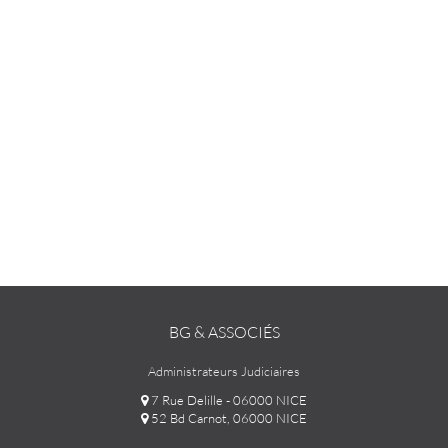
BG & ASSOCIÉS
Administrateurs Judiciaires
7 Rue Delille - 06000 NICE
52 Bd Carnot, 06000 NICE