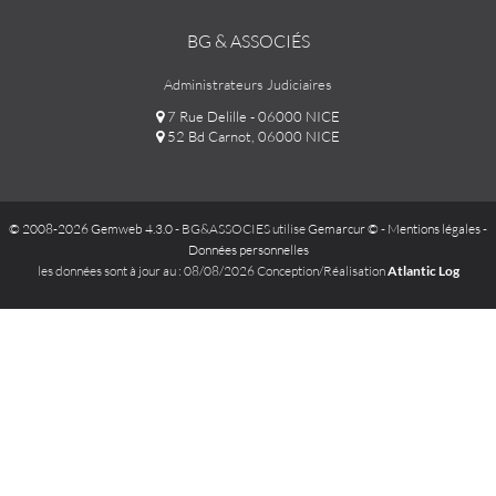
BG & ASSOCIÉS
Administrateurs Judiciaires
7 Rue Delille - 06000 NICE
52 Bd Carnot, 06000 NICE
© 2008-2026 Gemweb 4.3.0
- BG&ASSOCIES utilise
Gemarcur ©
-
Mentions légales
-
Données personnelles
les données sont à jour au : 08/08/2026 Conception/Réalisation
Atlantic Log